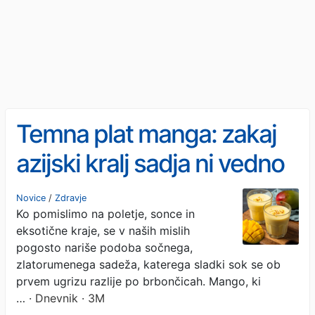
Temna plat manga: zakaj
azijski kralj sadja ni vedno
zdrava izbira
Novice
/
Zdravje
Ko pomislimo na poletje, sonce in
eksotične kraje, se v naših mislih
pogosto nariše podoba sočnega,
zlatorumenega sadeža, katerega sladki sok se ob
prvem ugrizu razlije po brbončicah. Mango, ki
…
· Dnevnik · 3M