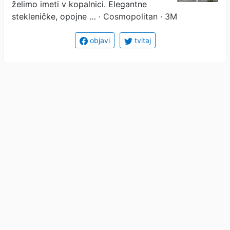
znamko
želimo imeti v kopalnici. Elegantne
stekleničke, opojne …
· Cosmopolitan · 3M
objavi
tvitaj