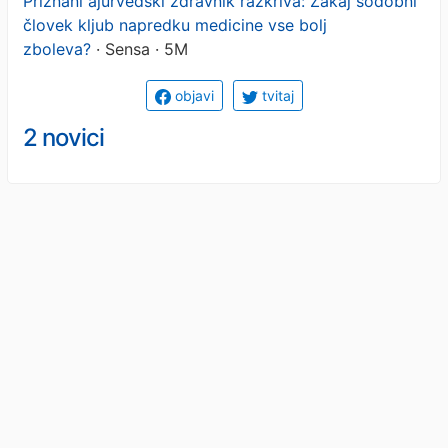
Priznani ajurvedski zdravnik razkriva: Zakaj sodobni
človek kljub napredku medicine vse bolj
zboleva?
· Sensa · 5M
objavi
tvitaj
2 novici