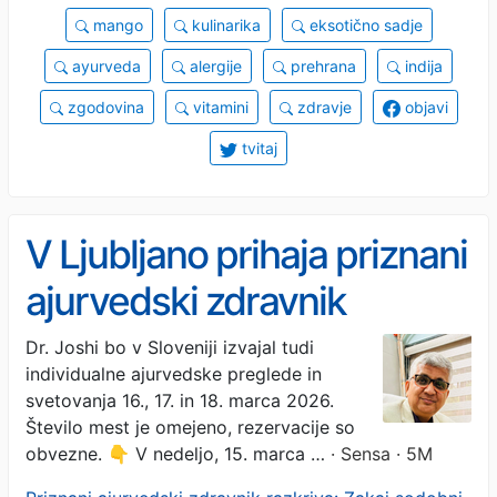
mango
kulinarika
eksotično sadje
ayurveda
alergije
prehrana
indija
zgodovina
vitamini
zdravje
objavi
tvitaj
V Ljubljano prihaja priznani
ajurvedski zdravnik
Dr. Joshi bo v Sloveniji izvajal tudi
individualne ajurvedske preglede in
svetovanja 16., 17. in 18. marca 2026.
Število mest je omejeno, rezervacije so
obvezne. 👇 V nedeljo, 15. marca …
· Sensa · 5M