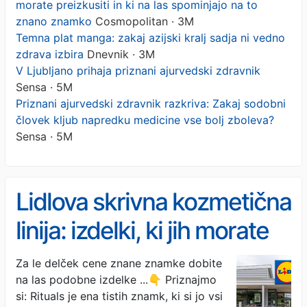
morate preizkusiti in ki na las spominjajo na to
znano znamko
Cosmopolitan · 3M
Temna plat manga: zakaj azijski kralj sadja ni vedno
zdrava izbira
Dnevnik · 3M
V Ljubljano prihaja priznani ajurvedski zdravnik
Sensa · 5M
Priznani ajurvedski zdravnik razkriva: Zakaj sodobni
človek kljub napredku medicine vse bolj zboleva?
Sensa · 5M
Lidlova skrivna kozmetična
linija: izdelki, ki jih morate
preizkusiti in ki na las
Za le delček cene znane znamke dobite
na las podobne izdelke ...👇 Priznajmo
spominjajo na to znano
si: Rituals je ena tistih znamk, ki si jo vsi