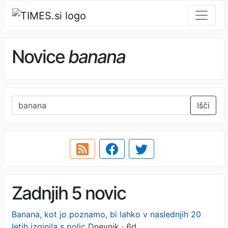
Novice
banana
Išči
Zadnjih 5 novic
Banana, kot jo poznamo, bi lahko v naslednjih 20
letih izginila s polic
Dnevnik · 6d