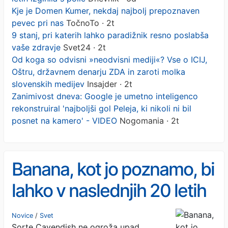
Kje je Domen Kumer, nekdaj najbolj prepoznaven
pevec pri nas
TočnoTo · 2t
9 stanj, pri katerih lahko paradižnik resno poslabša
vaše zdravje
Svet24 · 2t
Od koga so odvisni »neodvisni mediji«? Vse o ICIJ,
Oštru, državnem denarju ZDA in zaroti molka
slovenskih medijev
Insajder · 2t
Zanimivost dneva: Google je umetno inteligenco
rekonstruiral 'najboljši gol Peleja, ki nikoli ni bil
posnet na kamero' - VIDEO
Nogomania · 2t
Banana, kot jo poznamo, bi
lahko v naslednjih 20 letih
izginila s polic
Novice
/
Svet
Sorte Cavendish ne ogroža upad