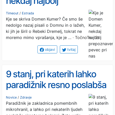
nekdaj najbolj
prepoznaven pevec pri
Timeout
/
Estrada
Kje se skriva Domen Kumer? Če smo še
nas
nedolgo nazaj pisali o Domnu in o lažeh,
ki jih je širil o Rebeki Dremelj, tokrat ne
moremo mimo vprašanja, kje je …
· TočnoTo · 2t
objavi
tvitaj
9 stanj, pri katerih lahko
paradižnik resno poslabša
vaše zdravje
Novice
/
Zdravje
Paradižnik je zakladnica pomembnih
mikrohranil, a lahko pri nekaterih ljudeh