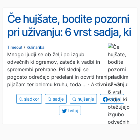
Če hujšate, bodite pozorni
pri uživanju: 6 vrst sadja, ki
otežujejo izgubo odvečnih
Timeout
/
Kulinarika
Mnogo ljudji se ob želji po izgubi
kilogramov
odvečnih kilogramov, zateče k vadbi in
spremembi prehrane. Pri slednji se
pogosto odrečejo predelani in ocvrti hrani, sladkim
pijačam ter belemu kruhu, toda …
· Aktivni.si · 3t
sladkor
sadje
hujšanje
objavi
tvitaj