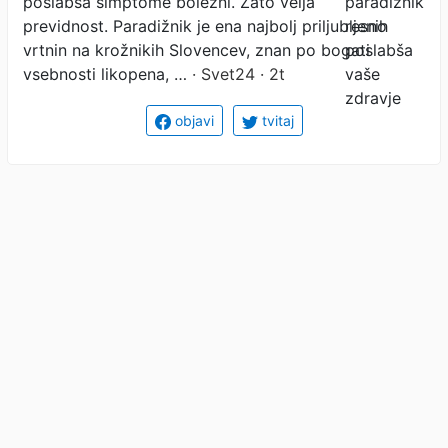
poslabša simptome bolezni. Zato velja
previdnost. Paradižnik je ena najbolj priljubljenih
vrtnin na krožnikih Slovencev, znan po bogati
vsebnosti likopena, …
· Svet24 · 2t
objavi
tvitaj