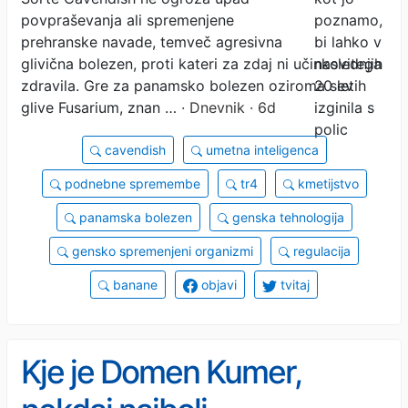
povpraševanja ali spremenjene
prehranske navade, temveč agresivna
glivična bolezen, proti kateri za zdaj ni učinkovitega
zdravila. Gre za panamsko bolezen oziroma sev
glive Fusarium, znan …
· Dnevnik · 6d
cavendish
umetna inteligenca
podnebne spremembe
tr4
kmetijstvo
panamska bolezen
genska tehnologija
gensko spremenjeni organizmi
regulacija
banane
objavi
tvitaj
Kje je Domen Kumer,