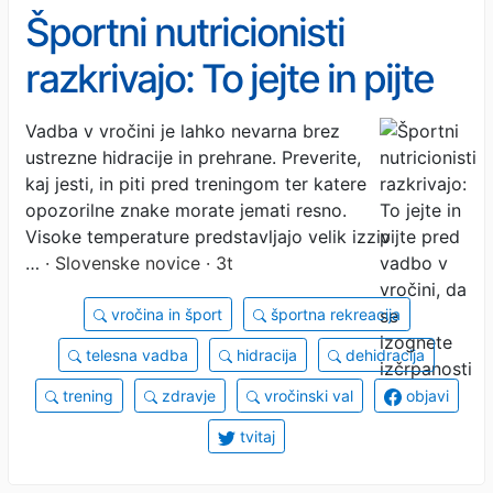
Športni nutricionisti
razkrivajo: To jejte in pijte
pred vadbo v vročini, da se
Vadba v vročini je lahko nevarna brez
ustrezne hidracije in prehrane. Preverite,
izognete izčrpanosti
kaj jesti, in piti pred treningom ter katere
opozorilne znake morate jemati resno.
Visoke temperature predstavljajo velik izziv
…
· Slovenske novice · 3t
vročina in šport
športna rekreacija
telesna vadba
hidracija
dehidracija
trening
zdravje
vročinski val
objavi
tvitaj