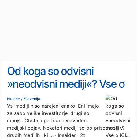
Od koga so odvisni
»neodvisni mediji«? Vse o
ICIJ, Oštru, državnem
Novice
/
Slovenija
Vsi mediji niso narejeni enako. Eni imajo
denarju ZDA in zaroti
za sabo velike investitorje, drugi so
molka slovenskih medijev
manjši. Obstaja pa tudi nenavaden
medijski pojav. Nekateri mediji so po prisotnosti v
drugih medijih , ki …
· Insajder · 2t