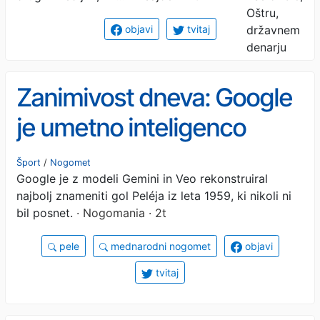
objavi
tvitaj
Zanimivost dneva: Google
je umetno inteligenco
rekonstruiral 'najboljši gol
Šport
/
Nogomet
Google je z modeli Gemini in Veo rekonstruiral
Peleja, ki nikoli ni bil posnet
najbolj znameniti gol Peléja iz leta 1959, ki nikoli ni
na kamero' - VIDEO
bil posnet.
· Nogomania · 2t
pele
mednarodni nogomet
objavi
tvitaj