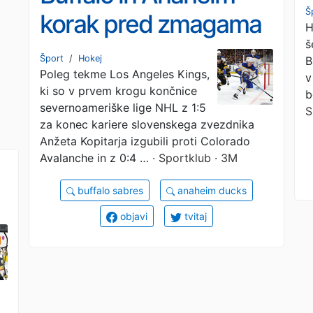
Š
korak pred zmagama
H
š
v seriji končnice NHL
Šport
/
Hokej
B
Poleg tekme Los Angeles Kings,
v
ki so v prvem krogu končnice
b
severnoameriške lige NHL z 1:5
S
za konec kariere slovenskega zvezdnika
Anžeta Kopitarja izgubili proti Colorado
Avalanche in z 0:4 …
· Sportklub · 3M
buffalo sabres
anaheim ducks
objavi
tvitaj