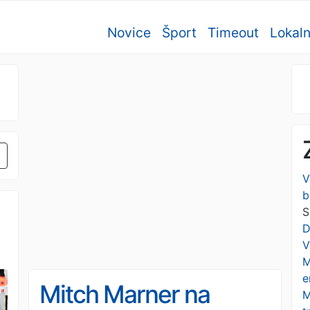
Novice
Šport
Timeout
Lokal
V
b
S
D
V
M
e
Mitch Marner na
M