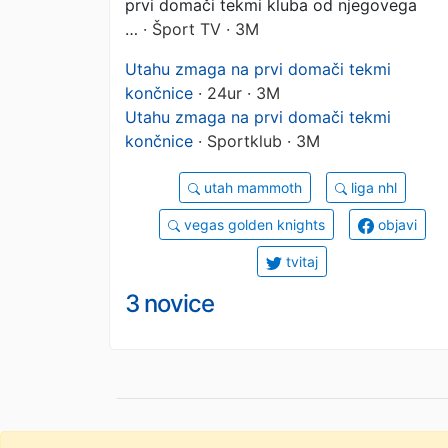
prvi domači tekmi kluba od njegovega
…
· Šport TV · 3M
Utahu zmaga na prvi domači tekmi
končnice
· 24ur · 3M
Utahu zmaga na prvi domači tekmi
končnice
· Sportklub · 3M
utah mammoth
liga nhl
vegas golden knights
objavi
tvitaj
3 novice