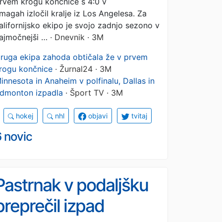
rvem krogu končnice s 4:0 v
magah izločil kralje iz Los Angelesa. Za
alifornijsko ekipo je svojo zadnjo sezono v
ajmočnejši …
· Dnevnik · 3M
ruga ekipa zahoda obtičala že v prvem
rogu končnice
· Žurnal24 · 3M
innesota in Anaheim v polfinalu, Dallas in
dmonton izpadla
· Šport TV · 3M
hokej
nhl
objavi
tvitaj
 novic
Pastrnak v podaljšku
preprečil izpad