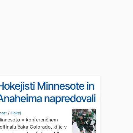
Hokejisti Minnesote in
Anaheima napredovali
v polfinale
port
/
Hokej
innesoto v konferenčnem
olfinalu čaka Colorado, ki je v