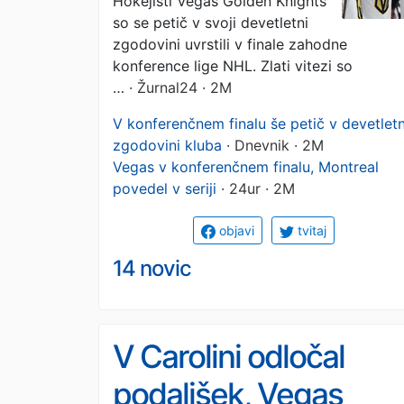
Hokejisti Vegas Golden Knights
so se petič v svoji devetletni
zgodovini uvrstili v finale zahodne
konference lige NHL. Zlati vitezi so
…
· Žurnal24 · 2M
V konferenčnem finalu še petič v devetletn
zgodovini kluba
· Dnevnik · 2M
Vegas v konferenčnem finalu, Montreal
povedel v seriji
· 24ur · 2M
objavi
tvitaj
14 novic
V Carolini odločal
podaljšek, Vegas