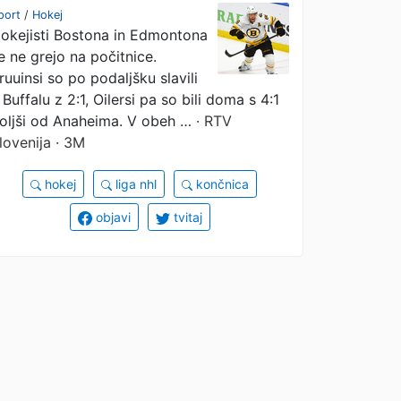
Bostona
port
/
Hokej
okejisti Bostona in Edmontona
e ne grejo na počitnice.
ruuinsi so po podaljšku slavili
 Buffalu z 2:1, Oilersi pa so bili doma s 4:1
oljši od Anaheima. V obeh …
· RTV
lovenija · 3M
hokej
liga nhl
končnica
objavi
tvitaj