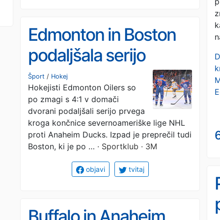
p
z
k
Edmonton in Boston
n
podaljšala serijo
D
k
Šport
/
Hokej
M
Hokejisti Edmonton Oilers so
E
po zmagi s 4:1 v domači
dvorani podaljšali serijo prvega
kroga končnice severnoameriške lige NHL
6
proti Anaheim Ducks. Izpad je preprečil tudi
Boston, ki je po …
· Sportklub · 3M
objavi
tvitaj
Buffalo in Anaheim