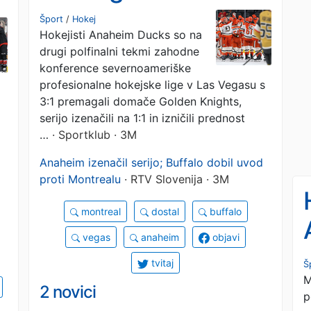
o
Šport
/
Hokej
Hokejisti Anaheim Ducks so na
drugi polfinalni tekmi zahodne
konference severnoameriške
profesionalne hokejske lige v Las Vegasu s
3:1 premagali domače Golden Knights,
serijo izenačili na 1:1 in izničili prednost
…
· Sportklub · 3M
Anaheim izenačil serijo; Buffalo dobil uvod
proti Montrealu
· RTV Slovenija · 3M
montreal
dostal
buffalo
vegas
anaheim
objavi
tvitaj
Š
M
2 novici
p