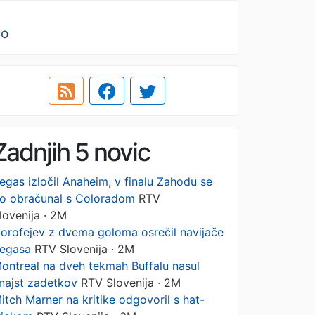
no
Zadnjih 5 novic
egas izločil Anaheim, v finalu Zahodu se
o obračunal s Coloradom
RTV
lovenija · 2M
orofejev z dvema goloma osrečil navijače
egasa
RTV Slovenija · 2M
ontreal na dveh tekmah Buffalu nasul
najst zadetkov
RTV Slovenija · 2M
itch Marner na kritike odgovoril s hat-