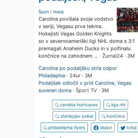
zmagovito odprl serij
Šport
/
Hokej
Carolina povišala svoje vodstvo
v seriji, Vegasu prva tekma.
Hokejisti Vegas Golden Knights
so v severnoameriški ligi NHL doma s 3:1
premagali Anaheim Ducks in v polfinalu
končnice na zahodnem …
· Žurnal24 · 3M
Carolina po podaljšku strla odpor
Philadephie
· 24ur · 3M
Podaljšek odločil v prid Caroline, Vegas
suveren doma
· Šport TV · 3M
carolina hurricanes
liga nhl
stanleyjev pokal
končnica
philadelphia flyers
objavi
tvitaj