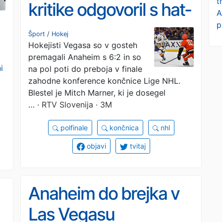
t
kritike odgovoril s hat-
A
p
trickom
Šport
/
Hokej
Hokejisti Vegasa so v gosteh
premagali Anaheim s 6:2 in so
i
na pol poti do preboja v finale
zahodne konference končnice Lige NHL.
Blestel je Mitch Marner, ki je dosegel
…
· RTV Slovenija · 3M
polfinale
končnica
nhl
objavi
tvitaj
Anaheim do brejka v
Las Vegasu