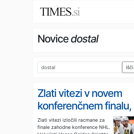
Novice
dostal
Išči
Zlati vitezi v novem
konferenčnem finalu,
Montreal le še zmago
Zlati vitezi izločili racmane za
finale zahodne konference NHL.
stran