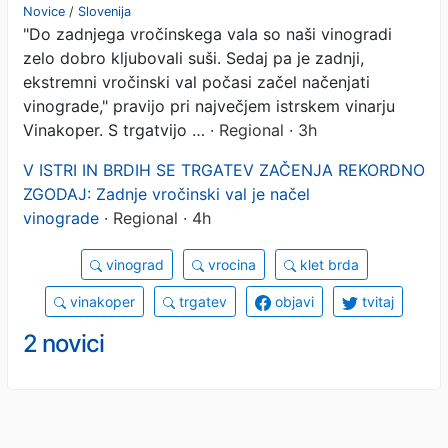
REKORDNO ZGODAJ:
Novice
/
Slovenija
"Do zadnjega vročinskega vala so naši vinogradi
Zadnji vročinski val je načel
zelo dobro kljubovali suši. Sedaj pa je zadnji,
vinograde
ekstremni vročinski val počasi začel načenjati
vinograde," pravijo pri največjem istrskem vinarju
Vinakoper. S trgatvijo …
· Regional · 3h
V ISTRI IN BRDIH SE TRGATEV ZAČENJA REKORDNO
ZGODAJ: Zadnje vročinski val je načel
vinograde
· Regional · 4h
vinograd
vrocina
klet brda
vinakoper
trgatev
objavi
tvitaj
2 novici