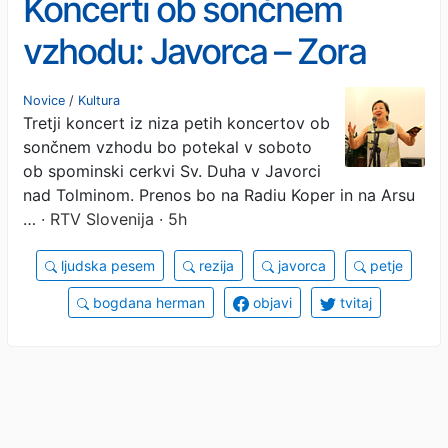
Koncerti ob sončnem
vzhodu: Javorca – Zora
miru
Novice
/
Kultura
Tretji koncert iz niza petih koncertov ob
sončnem vzhodu bo potekal v soboto
ob spominski cerkvi Sv. Duha v Javorci
nad Tolminom. Prenos bo na Radiu Koper in na Arsu
…
· RTV Slovenija · 5h
ljudska pesem
rezija
javorca
petje
bogdana herman
objavi
tvitaj