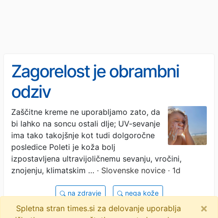
Zagorelost je obrambni
odziv
Zaščitne kreme ne uporabljamo zato, da
bi lahko na soncu ostali dlje; UV-sevanje
ima tako takojšnje kot tudi dolgoročne
posledice Poleti je koža bolj
izpostavljena ultravijoličnemu sevanju, vročini,
znojenju, klimatskim …
· Slovenske novice · 1d
na zdravje
nega kože
×
Spletna stran times.si za delovanje uporablja
zaščita pred soncem
poletje
objavi