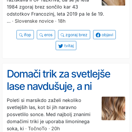
tveganja
1984 zgoraj brez sončilo kar 43
odstotkov Francozinj, leta 2019 pa le še 19.
…
· Slovenske novice · 18h
ifop
eros
zgoraj brez
objavi
tvitaj
Domači trik za svetlejše
lase navdušuje, a ni
primeren za vsakogar
Poleti si marsikdo zaželi nekoliko
svetlejših las, kot bi jih naravno
posvetlilo sonce. Med najbolj znanimi
domačimi triki je uporaba limoninega
soka, ki
· TočnoTo · 20h