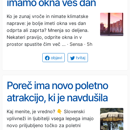
imamo okna ves dan
zaprta?
Ko je zunaj vroče in nimate klimatske
naprave: je bolje imeti okna ves dan
odprta ali zaprta? Mnenja so deljena.
Nekateri pravijo, odprite okna in v
prostor spustite čim več …
· Sensa · 5h
objavi
tvitaj
Poreč ima novo poletno
atrakcijo, ki je navdušila
številne slovenske
Kaj menite, je vredno? 👇 Slovenski
vplivneži in ljubitelji vsega lepega imajo
obiskovalce – a pozor, ni
novo priljubljeno točko za poletni