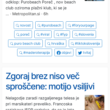
poceni
odklop: Purobeach Poreč , nov beach
club oziroma plažni klub, ki se je
…
· Metropolitan.si · 6h
novost
#purobeach
#foryourpage
poreč
#viral
#fyp
#slovenia
puro beach club
hrvaška
#tiktokslovenija
#maderoterapija
objavi
tvitaj
Zgoraj brez niso več
sproščene: motijo vsiljivi
pogledi, nezanemarljiva
Nelagodje zaradi razgaljenega telesa je
pri marsikateri preveliko. Francoska
niso niti zdravstvena
raziskava IFOP razkriva, da se je leta