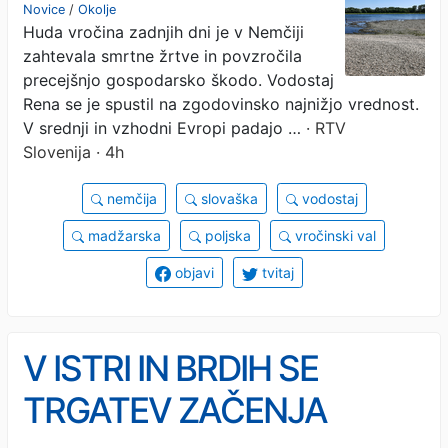
gospodarska škoda. Na
Novice
/
Okolje
Huda vročina zadnjih dni je v Nemčiji
Slovaškem 42 stopinj
zahtevala smrtne žrtve in povzročila
Celzija.
precejšnjo gospodarsko škodo. Vodostaj
Rena se je spustil na zgodovinsko najnižjo vrednost.
V srednji in vzhodni Evropi padajo …
· RTV
Slovenija · 4h
nemčija
slovaška
vodostaj
madžarska
poljska
vročinski val
objavi
tvitaj
V ISTRI IN BRDIH SE
TRGATEV ZAČENJA