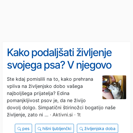
Kako podaljšati življenje
svojega psa? V njegovo
prehrano vključite ta živila
Ste kdaj pomislili na to, kako prehrana
vpliva na življenjsko dobo vašega
najboljšega prijatelja? Edina
pomanjkljivost psov je, da ne živijo
dovolj dolgo. Simpatični štirinožci bogatijo naše
življenje, zato ni …
· Aktivni.si · 1t
pes
hišni ljubljenčki
življenjska doba