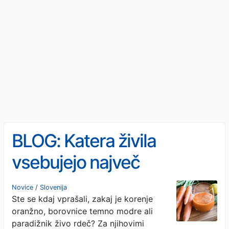
BLOG: Katera živila
vsebujejo največ
fitohranil?
Novice
/
Slovenija
Ste se kdaj vprašali, zakaj je korenje
oranžno, borovnice temno modre ali
paradižnik živo rdeč? Za njihovimi