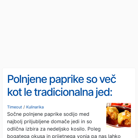
Polnjene paprike so več
kot le tradicionalna jed:
kako v resnici vplivajo na
Timeout
/
Kulinarika
Sočne polnjene paprike sodijo med
telo in zdravje?
najbolj priljubljene domače jedi in so
odlična izbira za nedeljsko kosilo. Poleg
bogatega okusa in prijetnega vonja pa nas lahko