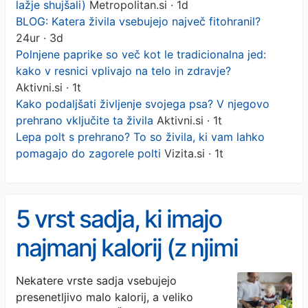
lažje shujšali)
Metropolitan.si · 1d
BLOG: Katera živila vsebujejo največ fitohranil?
24ur · 3d
Polnjene paprike so več kot le tradicionalna jed:
kako v resnici vplivajo na telo in zdravje?
Aktivni.si · 1t
Kako podaljšati življenje svojega psa? V njegovo
prehrano vključite ta živila
Aktivni.si · 1t
Lepa polt s prehrano? To so živila, ki vam lahko
pomagajo do zagorele polti
Vizita.si · 1t
5 vrst sadja, ki imajo
najmanj kalorij (z njimi
boste lažje shujšali)
Nekatere vrste sadja vsebujejo
presenetljivo malo kalorij, a veliko