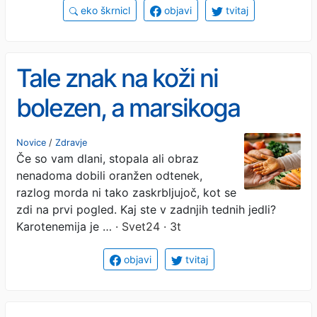
eko škrnicl
objavi
tvitaj
Tale znak na koži ni
bolezen, a marsikoga
začudi - razlog je v
Novice
/
Zdravje
Če so vam dlani, stopala ali obraz
hladilniku
nenadoma dobili oranžen odtenek,
razlog morda ni tako zaskrbljujoč, kot se
zdi na prvi pogled. Kaj ste v zadnjih tednih jedli?
Karotenemija je …
· Svet24 · 3t
objavi
tvitaj