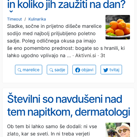
in koliko jih zaužiti na dan?
Če sodite v te skupine, si
Timeout
/
Kulinarika
Sladke, sočne in prijetno dišeče marelice
jih privoščite redno
sodijo med najbolj priljubljeno poletno
sadje. Poleg odličnega okusa pa imajo
še eno pomembno prednost: bogate so s hranili, ki
lahko ugodno vplivajo na …
· Aktivni.si · 3t
marelice
sadje
objavi
tvitaj
Številni so navdušeni nad
tem napitkom, dermatologi
pa svarijo: zaradi njega
Ob tem bi lahko samo še dodali: ni vse
zlato, kar se sveti. In ni treba verjeti