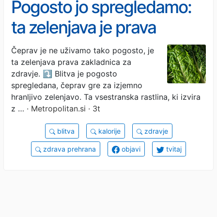
Pogosto jo spregledamo:
ta zelenjava je prava
hranilna bomba, ima pa
Čeprav je ne uživamo tako pogosto, je
ta zelenjava prava zakladnica za
zgolj 35 kalorij na porcijo
zdravje. ⤵️ Blitva je pogosto
spregledana, čeprav gre za izjemno
hranljivo zelenjavo. Ta vsestranska rastlina, ki izvira
z …
· Metropolitan.si · 3t
blitva
kalorije
zdravje
zdrava prehrana
objavi
tvitaj