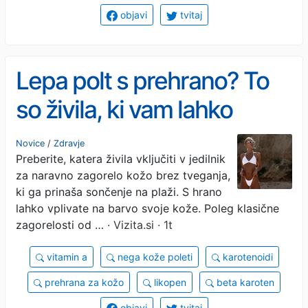
objavi
tvitaj
Lepa polt s prehrano? To
so živila, ki vam lahko
pomagajo do zagorele
Novice
/
Zdravje
Preberite, katera živila vključiti v jedilnik
polti
za naravno zagorelo kožo brez tveganja,
ki ga prinaša sončenje na plaži. S hrano
lahko vplivate na barvo svoje kože. Poleg klasične
zagorelosti od …
· Vizita.si · 1t
vitamin a
nega kože poleti
karotenoidi
prehrana za kožo
likopen
beta karoten
objavi
tvitaj