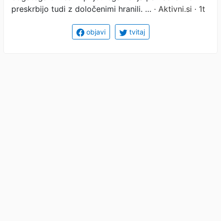
preskrbijo tudi z določenimi hranili. …
· Aktivni.si · 1t
objavi
tvitaj