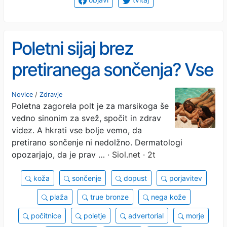
Poletni sijaj brez
pretiranega sončenja? Vse
več žensk prisega na ta
Novice
/
Zdravje
Poletna zagorela polt je za marsikoga še
pristop.
vedno sinonim za svež, spočit in zdrav
videz. A hkrati vse bolje vemo, da
pretirano sončenje ni nedolžno. Dermatologi
opozarjajo, da je prav …
· Siol.net · 2t
koža
sončenje
dopust
porjavitev
plaža
true bronze
nega kože
počitnice
poletje
advertorial
morje