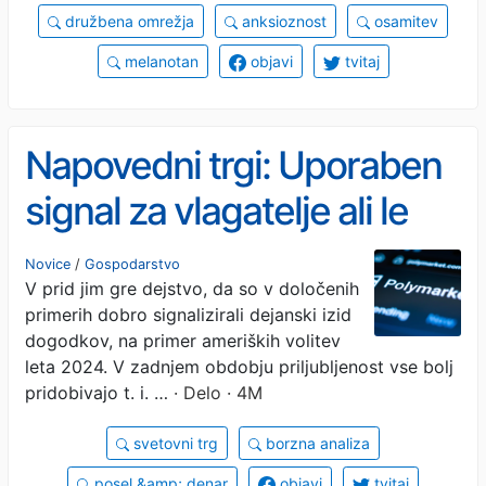
družbena omrežja
anksioznost
osamitev
melanotan
objavi
tvitaj
Napovedni trgi: Uporaben
signal za vlagatelje ali le
nova oblika šuma?
Novice
/
Gospodarstvo
V prid jim gre dejstvo, da so v določenih
primerih dobro signalizirali dejanski izid
dogodkov, na primer ameriških volitev
leta 2024. V zadnjem obdobju priljubljenost vse bolj
pridobivajo t. i. …
· Delo · 4M
svetovni trg
borzna analiza
posel &amp; denar
objavi
tvitaj