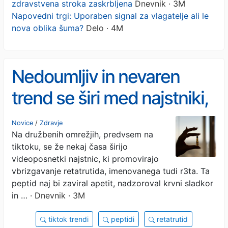
zdravstvena stroka zaskrbljena
Dnevnik · 3M
Napovedni trgi: Uporaben signal za vlagatelje ali le
nova oblika šuma?
Delo · 4M
Nedoumljiv in nevaren
trend se širi med najstniki,
zdravstvena stroka
Novice
/
Zdravje
Na družbenih omrežjih, predvsem na
zaskrbljena
tiktoku, se že nekaj časa širijo
videoposnetki najstnic, ki promovirajo
vbrizgavanje retatrutida, imenovanega tudi r3ta. Ta
peptid naj bi zaviral apetit, nadzoroval krvni sladkor
in …
· Dnevnik · 3M
tiktok trendi
peptidi
retatrutid