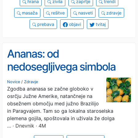
hrana
zivila
zaprtje
trendi
masaža
rešitve
nasveti
zdravje
prebava
objavi
tvitaj
Ananas: od
nedosegljivega simbola
bogastva do kralja
Novice
/
Zdravje
Zgodba ananasa se začne globoko v
domače lekarne
osrčju Južne Amerike, natančneje na
obsežnem območju med južno Brazilijo
in Paragvajem. Tam so ga lokalna staroselska
plemena gojila, spoštovala in uživala že dolga
…
· Dnevnik · 4M