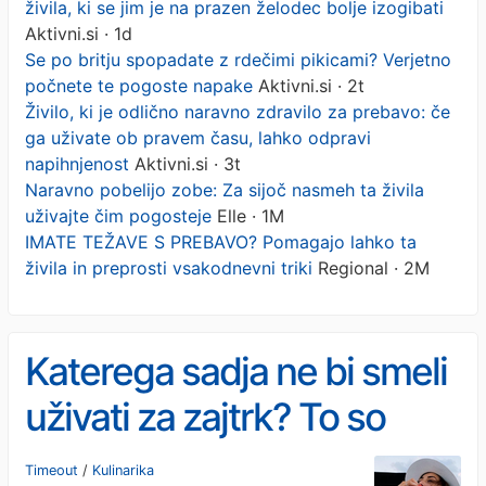
živila, ki se jim je na prazen želodec bolje izogibati
Aktivni.si · 1d
Se po britju spopadate z rdečimi pikicami? Verjetno
počnete te pogoste napake
Aktivni.si · 2t
Živilo, ki je odlično naravno zdravilo za prebavo: če
ga uživate ob pravem času, lahko odpravi
napihnjenost
Aktivni.si · 3t
Naravno pobelijo zobe: Za sijoč nasmeh ta živila
uživajte čim pogosteje
Elle · 1M
IMATE TEŽAVE S PREBAVO? Pomagajo lahko ta
živila in preprosti vsakodnevni triki
Regional · 2M
Katerega sadja ne bi smeli
uživati za zajtrk? To so
živila, ki se jim je na prazen
Timeout
/
Kulinarika