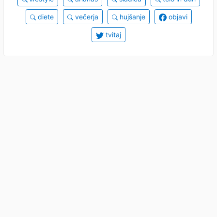
diete
večerja
hujšanje
objavi
tvitaj