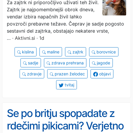
Za zajtrk ni priporočljivo uživati teh živil.
želodec bolje izogibati
Zajtrk je najpomembnejši obrok dneva,
vendar izbira napačnih živil lahko
povzroči prebavne težave. Čeprav je sadje pogosto
sestavni del zajtrka, obstajajo nekatere vrste,
…
· Aktivni.si · 1d
kislina
maline
zajtrk
borovnice
sadje
zdrava prehrana
jagode
zdravje
prazen želodec
objavi
tvitaj
Se po britju spopadate z
rdečimi pikicami? Verjetno