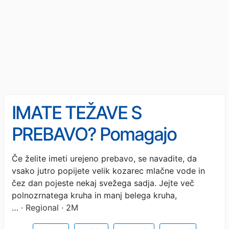
IMATE TEŽAVE S
PREBAVO? Pomagajo
lahko ta živila in preprosti
Če želite imeti urejeno prebavo, se navadite, da
vsako jutro popijete velik kozarec mlačne vode in
vsakodnevni triki
čez dan pojeste nekaj svežega sadja. Jejte več
polnozrnatega kruha in manj belega kruha,
…
· Regional · 2M