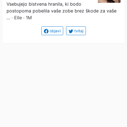
Vsebujejo bistvena hranila, ki bodo
postopoma pobelila vaše zobe brez škode za vaše
…
· Elle · 1M
objavi
tvitaj