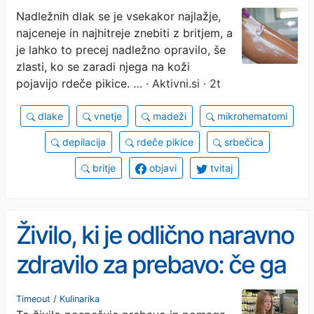
počnete te pogoste
Nadležnih dlak se je vsekakor najlažje,
najceneje in najhitreje znebiti z britjem, a
napake
je lahko to precej nadležno opravilo, še
zlasti, ko se zaradi njega na koži
pojavijo rdeče pikice. …
· Aktivni.si · 2t
dlake
vnetje
madeži
mikrohematomi
depilacija
rdeče pikice
srbečica
britje
objavi
tvitaj
Živilo, ki je odlično naravno
zdravilo za prebavo: če ga
uživate ob pravem času,
Timeout
/
Kulinarika