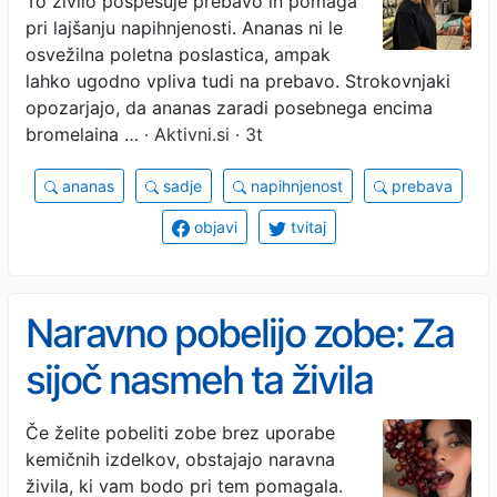
To živilo pospešuje prebavo in pomaga
lahko odpravi napihnjenost
pri lajšanju napihnjenosti. Ananas ni le
osvežilna poletna poslastica, ampak
lahko ugodno vpliva tudi na prebavo. Strokovnjaki
opozarjajo, da ananas zaradi posebnega encima
bromelaina …
· Aktivni.si · 3t
ananas
sadje
napihnjenost
prebava
objavi
tvitaj
Naravno pobelijo zobe: Za
sijoč nasmeh ta živila
uživajte čim pogosteje
Če želite pobeliti zobe brez uporabe
kemičnih izdelkov, obstajajo naravna
živila, ki vam bodo pri tem pomagala.