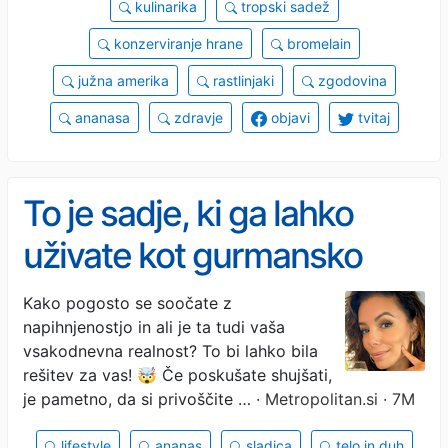
kulinarika
tropski sadež
konzerviranje hrane
bromelain
južna amerika
rastlinjaki
zgodovina
ananasa
zdravje
objavi
tvitaj
To je sadje, ki ga lahko
uživate kot gurmansko
sladico za izgubo teže:
Kako pogosto se soočate z
napihnjenostjo in ali je ta tudi vaša
odpravlja napihnjenost in
vsakodnevna realnost? To bi lahko bila
kot buldožer čisti črevesje
rešitev za vas! 🤯 Če poskušate shujšati,
je pametno, da si privoščite …
· Metropolitan.si · 7M
lifestyle
ananas
sladica
telo in duh