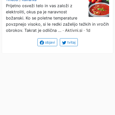
Prijetno osveži telo in vas založi z
kuhanja, polna vitaminov
elektroliti, okus pa je naravnost
božanski. Ko se poletne temperature
povzpnejo visoko, si le redki zaželijo težkih in vročih
obrokov. Takrat je odlična …
· Aktivni.si · 1d
objavi
tvitaj