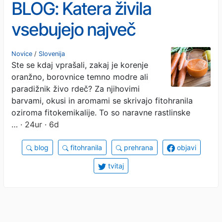
BLOG: Katera živila
vsebujejo največ
fitohranil?
Novice
/
Slovenija
Ste se kdaj vprašali, zakaj je korenje
oranžno, borovnice temno modre ali
paradižnik živo rdeč? Za njihovimi
barvami, okusi in aromami se skrivajo fitohranila
oziroma fitokemikalije. To so naravne rastlinske
…
· 24ur · 6d
blog
fitohranila
prehrana
objavi
tvitaj