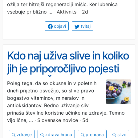
ožilja ter hitrejši regeneraciji mišic. Ker lubenica
vsebuje približno …
· Aktivni.si · 2d
objavi
tvitaj
Kdo naj uživa slive in koliko
jih je priporočljivo pojesti
na dan? Če spadate v to
Poleg tega, da so okusne in v poletnih
dneh prijetno osvežijo, so slive pravo
skupino, jih hitro dodajte
bogastvo vitaminov, mineralov in
na jedilnik
antioksidantov. Redno uživanje sliv
prinaša številne koristne učinke na zdravje. Temno
vijolične, …
· Slovenske novice · 5d
zdravje
zdrava hrana
prehrana
slive