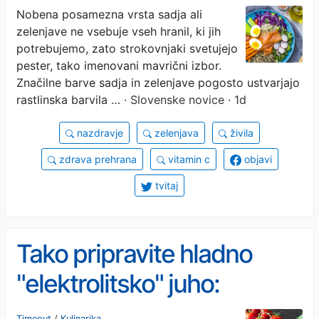
Nobena posamezna vrsta sadja ali
zelenjave ne vsebuje vseh hranil, ki jih
potrebujemo, zato strokovnjaki svetujejo
pester, tako imenovani mavrični izbor.
Značilne barve sadja in zelenjave pogosto ustvarjajo
rastlinska barvila …
· Slovenske novice · 1d
nazdravje
zelenjava
živila
zdrava prehrana
vitamin c
objavi
tvitaj
Tako pripravite hladno
"elektrolitsko" juho:
osvežilna poletna jed brez
Timeout
/
Kulinarika