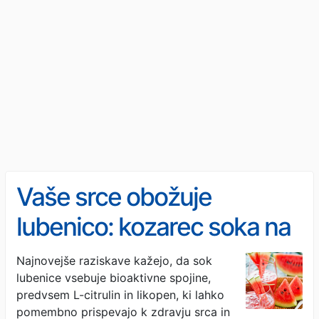
Vaše srce obožuje
lubenico: kozarec soka na
dan lahko podpira zdravje
Najnovejše raziskave kažejo, da sok
lubenice vsebuje bioaktivne spojine,
ožilja, vendar ni primeren
predvsem L-citrulin in likopen, ki lahko
za vsakogar
pomembno prispevajo k zdravju srca in