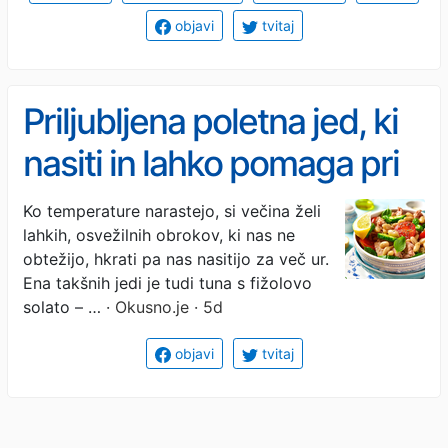
objavi
tvitaj
Priljubljena poletna jed, ki
nasiti in lahko pomaga pri
hujšanju
Ko temperature narastejo, si večina želi
lahkih, osvežilnih obrokov, ki nas ne
obtežijo, hkrati pa nas nasitijo za več ur.
Ena takšnih jedi je tudi tuna s fižolovo
solato – …
· Okusno.je · 5d
objavi
tvitaj