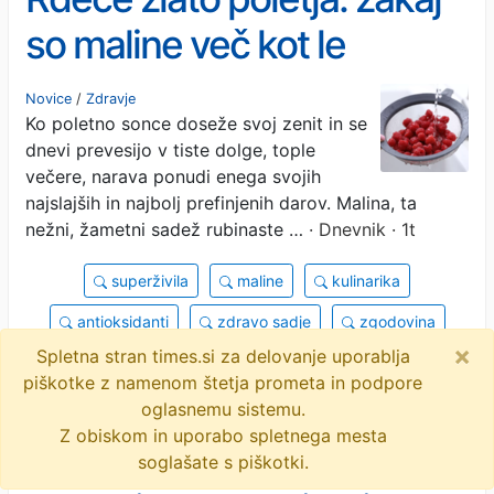
so maline več kot le
navaden sadež?
Novice
/
Zdravje
Ko poletno sonce doseže svoj zenit in se
dnevi prevesijo v tiste dolge, tople
večere, narava ponudi enega svojih
najslajših in najbolj prefinjenih darov. Malina, ta
nežni, žametni sadež rubinaste …
· Dnevnik · 1t
superživila
maline
kulinarika
antioksidanti
zdravo sadje
zgodovina
×
Spletna stran times.si za delovanje uporablja
gojenje malin
vitamini
prehranske vlaknine
piškotke z namenom štetja prometa in podpore
grška mitologija
objavi
tvitaj
oglasnemu sistemu.
Z obiskom in uporabo spletnega mesta
soglašate s piškotki.