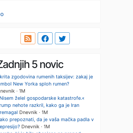
no
Zadnjih 5 novic
krita zgodovina rumenih taksijev: zakaj je
imbol New Yorka sploh rumen?
nevnik · 1M
Nisem želel gospodarske katastrofe.«
rump nehote razkril, kako ga je Iran
remagal
Dnevnik · 1M
ako prepoznati, da je vaša mačka padla v
epresijo?
Dnevnik · 1M