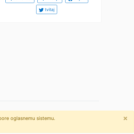
tvitaj
×
dpore oglasnemu sistemu.