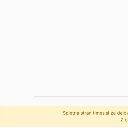
Spletna stran times.si za de
© 2009-2026
times
.si
Z o