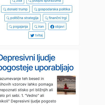
zda
podpis sporazuma
donald trump
gospodarska politika
politična strategija
finančni trgi
pogajanja
iran
objavi
tvitaj
Depresivni ljudje
pogosteje uporabljajo
teh 7 besed
azumevanje teh besed in
jihovih vzorcev lahko pomaga
repoznati stisko pri bližnjih ali
elo pri sebi. 1. "Vedno" ali
nikoli" Depresivni ljudje pogosto