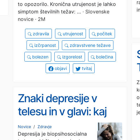
r
to opozorilo. Kronična utrujenost je lahko
i
simptom številnih težav: …
· Slovenske
novice · 2M
zdravila
utrujenost
počitek
izčrpanost
zdravstvene težave
bolezen
izgorelost
bolečina
objavi
tvitaj
Z
k
Znaki depresije v
o
t
telesu in v glavi: kaj
j
razkriva najnovejša
Novice
/
Zdravje
Depresija je biopsihosocialna
znanost