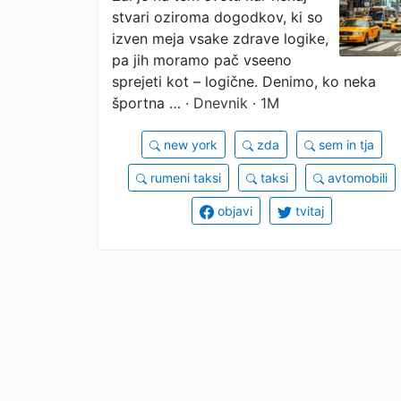
stvari oziroma dogodkov, ki so
Yorka sploh rumen?
izven meja vsake zdrave logike,
pa jih moramo pač vseeno
sprejeti kot – logične. Denimo, ko neka
športna …
· Dnevnik · 1M
new york
zda
sem in tja
rumeni taksi
taksi
avtomobili
objavi
tvitaj