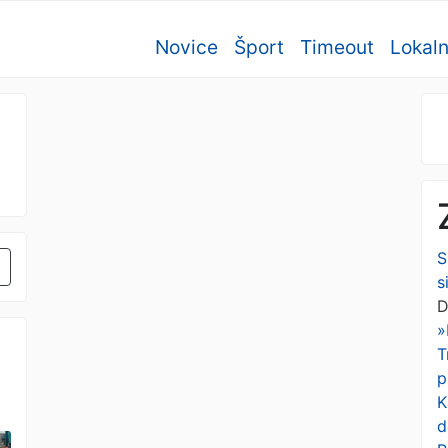
Novice
Šport
Timeout
Lokal
S
s
D
»
T
p
K
d